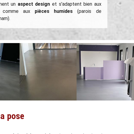
onnent un
aspect design
et s'adaptent bien aux
t comme aux
pièces humides
(parois de
mam).
la pose