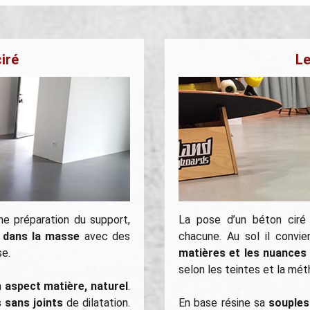
ciré
Le
e préparation du support,
La pose d’un béton ciré
é dans la masse
avec des
chacune. Au sol il convi
se.
matières et les nuances
selon les teintes et la mét
n
aspect matière, naturel
.
 sans joints
de dilatation.
En base résine sa
souple