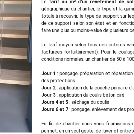
Le
tarif au m² d’un revêtement de sol
géographique du chantier, le type et la gam
totale à recouvrir, le type de support sur l
de ce support selon son état et en fonctio
faire une plus ou moins-value de plusieurs c
Le tarif moyen selon tous ces critères var
facturées forfaitairement). Pour le coula
conditions normales, un chantier de 50 à 
Jour 1
: ponçage, préparation et réparatio
des protections
Jour 2
: application de la couche primaire d
Jour 3
: application du coulis béton ciré
Jours 4 et 5
: séchage du coulis
Jours 6 et 7
: ponçage, enlèvement des pro
En fin de chantier nous vous fournissons 
permet, en un seul geste, de laver et entret