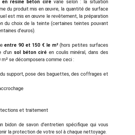
 en résine béton ciré
varie selon : la situation
me du produit mis en œuvre, la quantité de surface
equel est mis en œuvre le revêtement, la préparation
n du choix de la teinte (certaines teintes pouvant
entaines d’euros).
ie
entre 90 et 150 € le m²
(hors petites surfaces
ge d'un
sol béton ciré
en coulis minéral, dans des
100 m² se décomposera comme ceci :
n du support, pose des baguettes, des coffrages et
’accrochage
tections et traitement
un bidon de savon d’entretien spécifique qui vous
enir la protection de votre sol à chaque nettoyage.