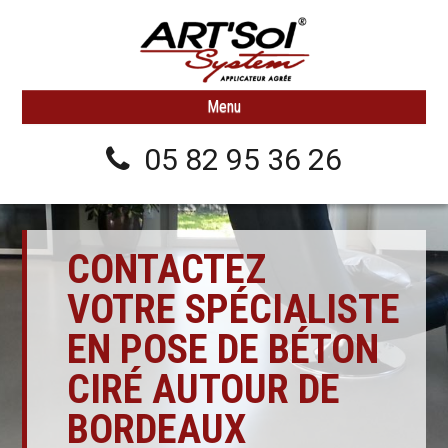
Menu
Beton ciré
05 82 95 36 26
Résine
Traitement & Rénovation
CONTACTEZ
VOTRE SPÉCIALISTE
Nos Réalisations
EN POSE DE BÉTON
Contact
CIRÉ AUTOUR DE
BORDEAUX